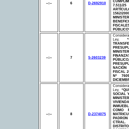
CUMPL
--:--
6
D-2692910
7.511/
ARTÍC
1562/
MINIST
BENEFIC
FISCAL
PÚBLICO
Conside
Ley,
TRANSF
PRES
MINIST
FINAN
--:--
7
S-2603239
PÚBL
PRESUP
NACIÓN
FISCAL 
Nº
7609
DICIEMB
Conside
Ley,
“QU
SOCIAL 
MINIST
VIVIEND
INMUEB
COMO 
--:--
8
D-2374075
MATR
PADRO
CTRAL
DISTRI