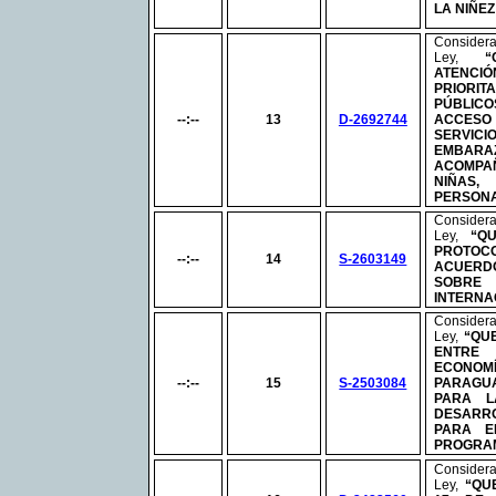
LA NIÑE
Conside
Ley,
“
ATENCI
PRIOR
PÚBLI
--:--
13
D-2692744
ACCES
SERV
EMBAR
ACOMP
NIÑAS,
PERSONA
Conside
Ley,
“Q
PROTO
--:--
14
S-2603149
ACUERD
SOBR
INTERNA
Conside
Ley,
“
QU
ENTRE
ECONOM
--:--
15
S-2503084
PARAGU
PARA L
DESARRO
PARA E
PROGRAM
Conside
Ley,
“QU