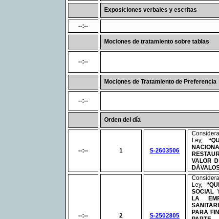
Exposiciones verbales y escritas
--:--
Mociones de tratamiento sobre tablas
--:--
Mociones de Tratamiento de Preferencia
--:--
Orden del día
Conside
Ley,
“Q
NACI
--:--
1
S-2603506
RESTAU
VALOR D
DÁVALO
Conside
Ley,
“QU
SOCIAL 
LA EMP
SANITAR
PARA FIN
--:--
2
S-2502805