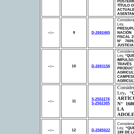
POSTER
TÌTULO 
ACTUA
ASENTAM
Conside
Ley,
PRESUP
--:--
9
D-2692465
NACIÓN
FISCAL 
N°
7609
JUSTICIA
Conside
Ley,
“QUE
IMPULS
TRAV
--:--
10
D-2693156
PRODUCT
AGRIC
CAMPESI
AGRICUL
Conside
Ley
,
“
ARTÍC
S-2502278
--:--
11
S-2502305
N°
1680
LA 
ADOLE
Conside
Ley,
“QU
--:--
12
D-2585022
189 DE L