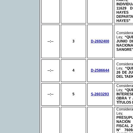
PART
INDIVID
11629 D
HAYES 
DEPART
HAYES”
Conside
Ley,
“QU
--:--
3
D-2692400
JUNIO D
NACION
SANGRE
Conside
Ley,
“
QU
--:--
4
D-2586644
26 DE J
DEL TAE
Conside
Ley,
“QU
--:--
5
S-2603293
INTERES
OBRA Y 
TÍTULOS
Conside
Ley,
PRESUP
NACIÓN
FISCAL 
N°
7609