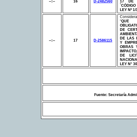
--:--
16
D-2482560
17 DE
`CÓDIGO
LEY
Nº
1/
Consider
“
QUE
OBLIGAT
DE CERT
AMBIENT
DE LAS 
--:--
17
D-2586115
Y EMPR
OBRAS Y
IMPACT
DE LIC
NACIONA
LEY
N°
30
Fuente: Secretaría Admin